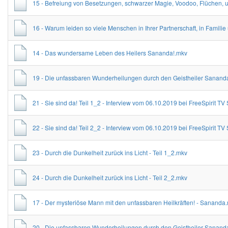
15 - Befreiung von Besetzungen, schwarzer Magie, Voodoo, Flüchen,
16 - Warum leiden so viele Menschen in Ihrer Partnerschaft, in Famili
14 - Das wundersame Leben des Heilers Sananda!.mkv
19 - Die unfassbaren Wunderheilungen durch den Geistheiler Sananda!
21 - Sie sind da! Teil 1_2 - Interview vom 06.10.2019 bei FreeSpirit T
22 - Sie sind da! Teil 2_2 - Interview vom 06.10.2019 bei FreeSpirit T
23 - Durch die Dunkelheit zurück ins Licht - Teil 1_2.mkv
24 - Durch die Dunkelheit zurück ins Licht - Teil 2_2.mkv
17 - Der mysteriöse Mann mit den unfassbaren Heilkräften! - Sananda
20 - Die unfassbaren Wunderheilungen durch den Geistheiler Sananda!