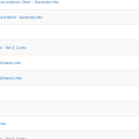
 und anderem Übel! – Sananda!.mkv
e und Beruf - Sananda.mkv
 - Teil 2_3.mkv
V Schweiz.mkv
V Schweiz!.mkv
.mkv
 - Teil 3_3.mkv