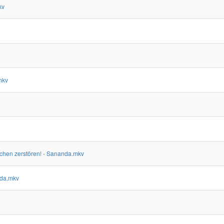
kv
mkv
en zerstören! - Sananda.mkv
nda.mkv